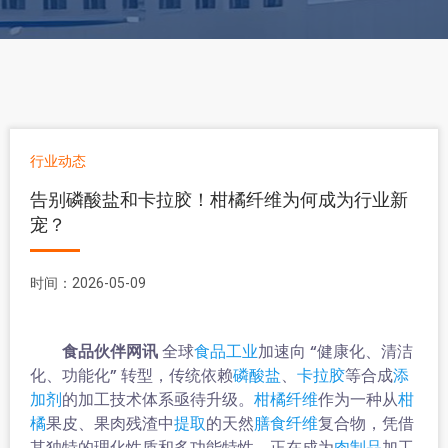
行业动态
告别磷酸盐和卡拉胶！柑橘纤维为何成为行业新
宠？
时间：2026-05-09
食品伙伴网讯
全球
加速向 “健康化、清洁
食品工业
化、功能化” 转型，传统依赖
、
等合成
磷酸盐
卡拉胶
添
的加工技术体系亟待升级。
作为一种从
加剂
柑橘纤维
柑
果皮、果肉残渣中
的天然
复合物，凭借
橘
提取
膳食纤维
其独特的理化性质和多功能特性，正在成为
加工
肉制品