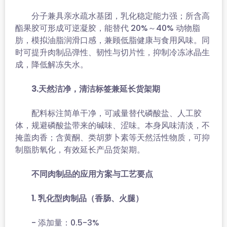
分子兼具亲水疏水基团，乳化稳定能力强；所含高
酯果胶可形成可逆凝胶，能替代 20%～40% 动物脂
肪，模拟油脂润滑口感，兼顾低脂健康与食用风味。同
时可提升肉制品弹性、韧性与切片性，抑制冷冻冰晶生
成，降低解冻失水。
3.天然洁净，清洁标签兼延长货架期
配料标注简单干净，可减量替代磷酸盐、人工胶
体，规避磷酸盐带来的碱味、涩味。本身风味清淡，不
掩盖肉香；含黄酮、类胡萝卜素等天然活性物质，可抑
制脂肪氧化，有效延长产品货架期。
不同肉制品的应用方案与工艺要点
1. 乳化型肉制品（香肠、火腿）
- 添加量：0.5-3%