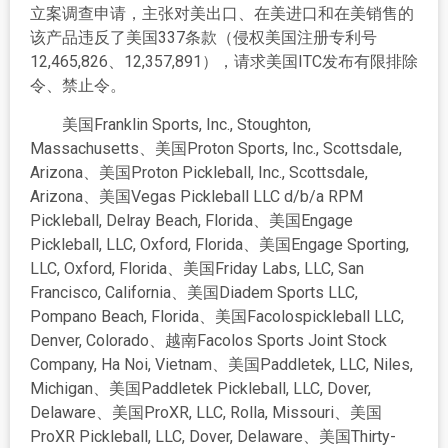
立案调查申请，主张对美出口、在美进口和在美销售的
该产品违反了美国337条款（侵权美国注册专利号
12,465,826、12,357,891），请求美国ITC发布有限排除
令、禁止令。
美国Franklin Sports, Inc., Stoughton,
Massachusetts、美国Proton Sports, Inc., Scottsdale,
Arizona、美国Proton Pickleball, Inc., Scottsdale,
Arizona、美国Vegas Pickleball LLC d/b/a RPM
Pickleball, Delray Beach, Florida、美国Engage
Pickleball, LLC, Oxford, Florida、美国Engage Sporting,
LLC, Oxford, Florida、美国Friday Labs, LLC, San
Francisco, California、美国Diadem Sports LLC,
Pompano Beach, Florida、美国Facolospickleball LLC,
Denver, Colorado、越南Facolos Sports Joint Stock
Company, Ha Noi, Vietnam、美国Paddletek, LLC, Niles,
Michigan、美国Paddletek Pickleball, LLC, Dover,
Delaware、美国ProXR, LLC, Rolla, Missouri、美国
ProXR Pickleball, LLC, Dover, Delaware、美国Thirty-