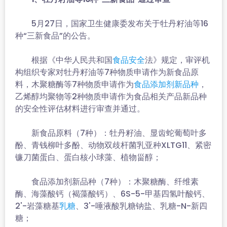
5月27日，国家卫生健康委发布关于牡丹籽油等16
种“三新食品”的公告。
根据《中华人民共和国
法》规定，审评机
食品安全
构组织专家对牡丹籽油等7种物质申请作为新食品原
料，木聚糖酶等7种物质申请作为
，
食品添加剂新品种
乙烯醇均聚物等2种物质申请作为食品相关产品新品种
的安全性评估材料进行审查并通过。
新食品原料（7种）：牡丹籽油、显齿蛇葡萄叶多
酚、青钱柳叶多酚、动物双歧杆菌乳亚种XLTG11、紧密
镰刀菌蛋白、蛋白核小球藻、植物甾醇；
食品添加剂新品种（7种）：木聚糖酶、纤维素
酶、海藻酸钙（褐藻酸钙）、6S-5-甲基四氢叶酸钙、
2'-岩藻糖基
、3'-唾液酸乳糖钠盐、乳糖-N-新四
乳糖
糖；