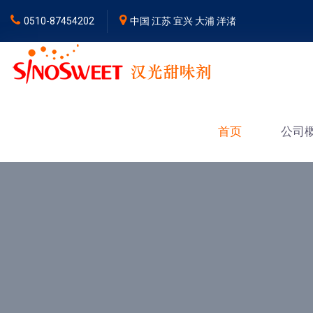
0510-87454202
中国 江苏 宜兴 大浦 洋渚
首页
公司